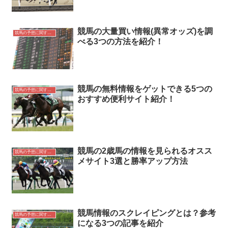
競馬の大量買い情報(異常オッズ)を調
競馬の予想に関する情報
べる3つの方法を紹介！
競馬の無料情報をゲットできる5つの
競馬の予想に関する情報
おすすめ便利サイト紹介！
競馬の2歳馬の情報を見られるオスス
競馬の予想に関する情報
メサイト3選と勝率アップ方法
競馬情報のスクレイピングとは？参考
競馬の予想に関する情報
になる3つの記事を紹介