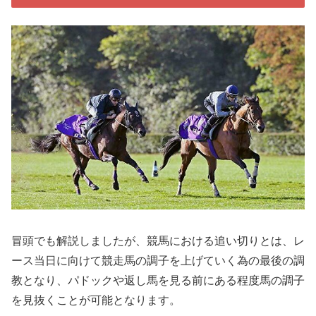
冒頭でも解説しましたが、競馬における追い切りとは、レ
ース当日に向けて競走馬の調子を上げていく為の最後の調
教となり、パドックや返し馬を見る前にある程度馬の調子
を見抜くことが可能となります。