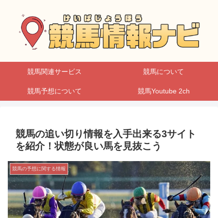
競馬関連サービス
競馬について
競馬予想について
競馬Youtube 2ch
競馬の追い切り情報を入手出来る3サイト
を紹介！状態が良い馬を見抜こう
競馬の予想に関する情報