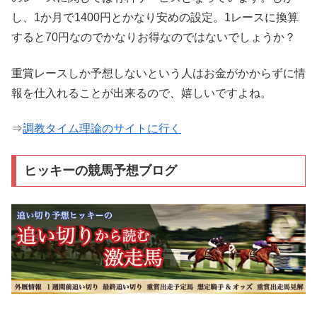
し、1か月で1400円とかなり安めの設定。1レースに換算
すると70円なのでかなりお得なのではないでしょうか？
重賞レースしか予想しないという人はお金がかからずに情
報を仕入れることが出来るので、嬉しいですよね。
⇒
調教タイム理論のサイトに行く
ヒッキーの競馬予想ブログ