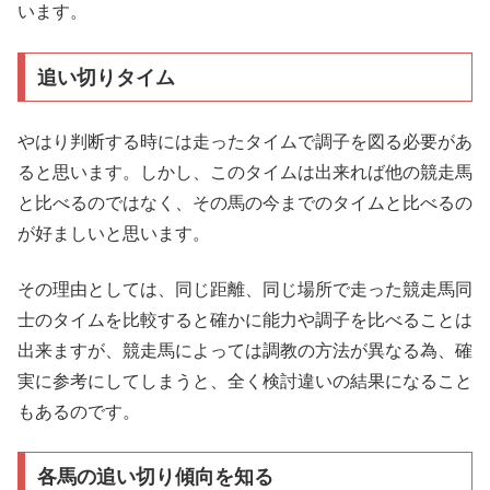
います。
追い切りタイム
やはり判断する時には走ったタイムで調子を図る必要があ
ると思います。しかし、このタイムは出来れば他の競走馬
と比べるのではなく、その馬の今までのタイムと比べるの
が好ましいと思います。
その理由としては、同じ距離、同じ場所で走った競走馬同
士のタイムを比較すると確かに能力や調子を比べることは
出来ますが、競走馬によっては調教の方法が異なる為、確
実に参考にしてしまうと、全く検討違いの結果になること
もあるのです。
各馬の追い切り傾向を知る