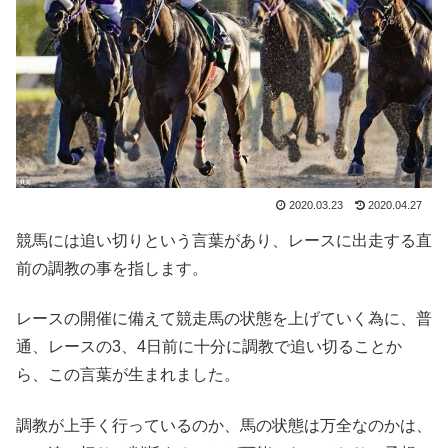
2020.03.23
2020.04.27
競馬には追い切りという言葉があり、レースに出走する直
前の調教の事を指します。
レースの開催に備えて競走馬の状態を上げていく為に、普
通、レースの3、4日前に十分に調教で追い切ることか
ら、この言葉が生まれました。
調教が上手く行っているのか、馬の状態は万全なのかは、