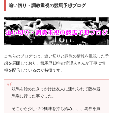
追い切り・調教重視の競馬予想ブログ
こちらのブログでは、追い切りと調教の情報を重視した予
想を展開しており、競馬歴10年の管理人さんが丁寧に情
報を配信しているのが特徴です。
競馬を始めたきっかけは友人に連れられて阪神競
馬場に行った事でした。
そこから少しづつ興味を持ち始め、、、馬券を買