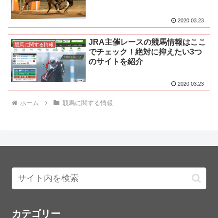
2020.03.23
JRA主催レースの競馬情報はここ
競馬に関する情報
でチェック！絶対に抑えたい3つ
のサイトを紹介
2020.03.23
ホーム
競馬に関する情報
カテゴリー