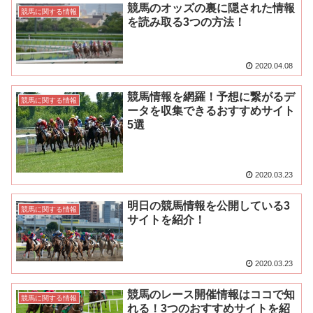
競馬のオッズの裏に隠された情報
競馬に関する情報
を読み取る3つの方法！
2020.04.08
競馬情報を網羅！予想に繋がるデ
競馬に関する情報
ータを収集できるおすすめサイト
5選
2020.03.23
明日の競馬情報を公開している3
競馬に関する情報
サイトを紹介！
2020.03.23
競馬のレース開催情報はココで知
競馬に関する情報
れる！3つのおすすめサイトを紹