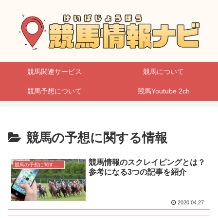
競馬関連サービス
競馬について
競馬予想について
競馬Youtube 2ch
競馬の予想に関する情報
競馬情報のスクレイピングとは？
競馬の予想に関する情報
参考になる3つの記事を紹介
2020.04.27