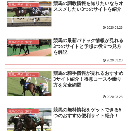
競馬の調教情報を知りたいならオ
競馬の予想に関する情報
ススメしたい3つのサイトを紹介
2020.03.23
競馬の最新パドック情報が見れる
競馬の予想に関する情報
3つのサイトと予想に役立つ見方
を解説
2020.03.23
競馬の騎手情報が見れるおすすめ
競馬の予想に関する情報
3サイト紹介！得意コースや乗り
方を完全網羅
2020.03.23
競馬の無料情報をゲットできる5
競馬の予想に関する情報
つのおすすめ便利サイト紹介！