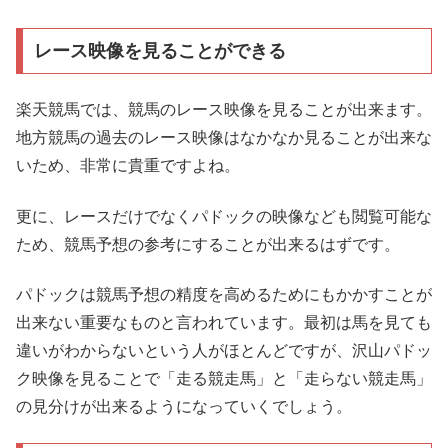
レース映像を見ることができる
楽天競馬では、競馬のレース映像を見ることが出来ます。
地方競馬の過去のレース映像はなかなか見ることが出来な
いため、非常に貴重ですよね。
更に、レースだけでなくパドックの映像なども閲覧可能な
ため、競馬予想の参考にすることが出来るはずです。
パドックは競馬予想の精度を高めるためにもかかすことが
出来ない重要なものと言われています。最初は馬を見ても
違いがわからないという人がほとんどですが、沢山パドッ
ク映像を見ることで「走る競走馬」と「走らない競走馬」
の見分けが出来るようになっていくでしょう。