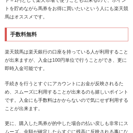
ト＝1円として楽天市場で使うことも出来るので、ポイン
トを貯めながら馬券をお得に買いたいという人にも楽天競
馬はオススメです。
手数料無料
楽天競馬は楽天銀行の口座を持っている人が利用すること
が出来ますが、入金は100円単位で行うことができ、更に
即時入金可能です。
手続きを行うとすぐにアカウントにお金が反映されるた
め、スムーズに利用することが出来るのも嬉しいポイント
です。入金にも手数料はかからないので気にせず利用する
ことが出来ます。
更に、購入した馬券が的中した場合の払い戻しも非常にス
ムーズ。金額が確定したらすぐに残高に反映される事にな