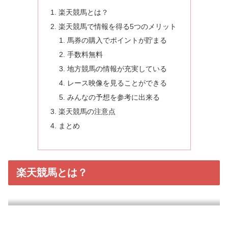
楽天競馬とは？
楽天競馬で情報を得る5つのメリット
馬券の購入でポイントが貯まる
手数料無料
地方競馬の情報が充実している
レース映像を見ることができる
みんなの予想を参考に出来る
楽天競馬の注意点
まとめ
楽天競馬とは？