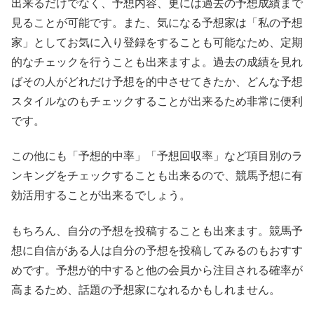
出来るだけでなく、予想内容、更には過去の予想成績まで
見ることが可能です。また、気になる予想家は「私の予想
家」としてお気に入り登録をすることも可能なため、定期
的なチェックを行うことも出来ますよ。過去の成績を見れ
ばその人がどれだけ予想を的中させてきたか、どんな予想
スタイルなのもチェックすることが出来るため非常に便利
です。
この他にも「予想的中率」「予想回収率」など項目別のラ
ンキングをチェックすることも出来るので、競馬予想に有
効活用することが出来るでしょう。
もちろん、自分の予想を投稿することも出来ます。競馬予
想に自信がある人は自分の予想を投稿してみるのもおすす
めです。予想が的中すると他の会員から注目される確率が
高まるため、話題の予想家になれるかもしれません。