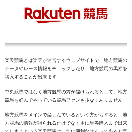
楽天競馬とは楽天が運営するウェブサイトで、地方競馬の
データやレース情報をチェックしたり、地方競馬の馬券を
購入することが出来ます。
中央競馬ではなく地方競馬の方が儲けられるとして、地方
競馬を好んでやっている競馬ファンも少なくありません。
地方競馬をメインで楽しんでいるという方からすると、地
方競馬の情報が得られるだけでなく更に馬券購入まで出来
てしまうという楽天競馬は非常に便利なサイトであると言