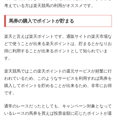
考えている方は楽天競馬の利用がオススメです。
馬券の購入でポイントが貯まる
楽天と言えば楽天ポイントです。通販サイトの楽天市場な
どで使うことが出来る楽天ポイントは、貯まるとかなりお
得に利用することが出来るポイントとして知られていま
す。
楽天競馬ではこの楽天ポイントの還元サービスが頻繁に行
われているため、このようなサービスを利用すれば馬券を
購入してポイントを貯めることが出来るため、非常にお得
です。
通常のレースだったとしても、キャンペーン対象となって
いるレースの馬券を買えば投票金額に応じたポイントが還