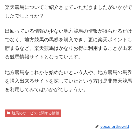
楽天競馬についてご紹介させていただきましたがいかがで
したでしょうか？
出回っている情報の少ない地方競馬の情報が得られるだけ
でなく、地方競馬の馬券を購入でき、更に楽天ポイントも
貯まるなど、楽天競馬はかなりお得に利用することが出来
る競馬情報サイトとなっています。
地方競馬をこれから始めたいという人や、地方競馬の馬券
を購入出来るサイトを探していたという方は是非楽天競馬
を利用してみてはいかがでしょうか。
競馬のサービスに関する情報
voiceforthewild