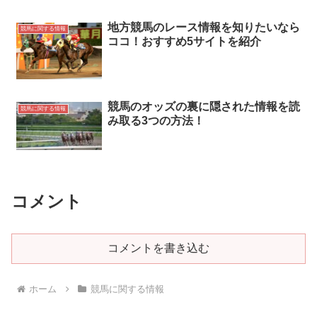
地方競馬のレース情報を知りたいなら
競馬に関する情報
ココ！おすすめ5サイトを紹介
競馬のオッズの裏に隠された情報を読
競馬に関する情報
み取る3つの方法！
コメント
コメントを書き込む
ホーム
競馬に関する情報