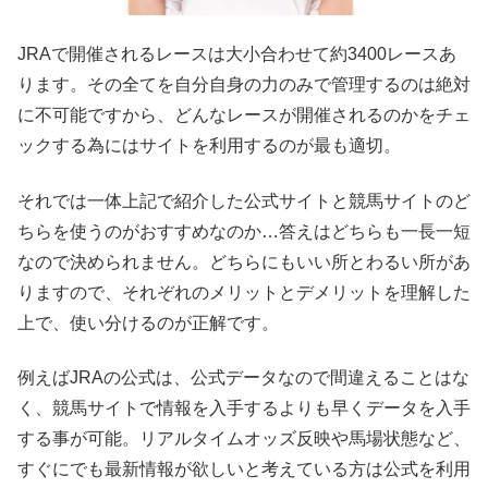
JRAで開催されるレースは大小合わせて約3400レースあ
ります。その全てを自分自身の力のみで管理するのは絶対
に不可能ですから、どんなレースが開催されるのかをチェ
ックする為にはサイトを利用するのが最も適切。
それでは一体上記で紹介した公式サイトと競馬サイトのど
ちらを使うのがおすすめなのか…答えはどちらも一長一短
なので決められません。どちらにもいい所とわるい所があ
りますので、それぞれのメリットとデメリットを理解した
上で、使い分けるのが正解です。
例えばJRAの公式は、公式データなので間違えることはな
く、競馬サイトで情報を入手するよりも早くデータを入手
する事が可能。リアルタイムオッズ反映や馬場状態など、
すぐにでも最新情報が欲しいと考えている方は公式を利用