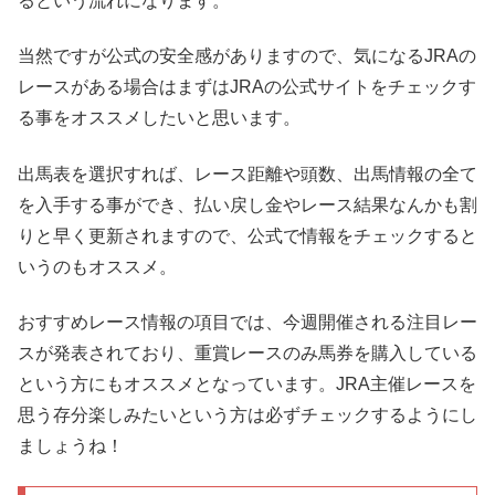
るという流れになります。
当然ですが公式の安全感がありますので、気になるJRAの
レースがある場合はまずはJRAの公式サイトをチェックす
る事をオススメしたいと思います。
出馬表を選択すれば、レース距離や頭数、出馬情報の全て
を入手する事ができ、払い戻し金やレース結果なんかも割
りと早く更新されますので、公式で情報をチェックすると
いうのもオススメ。
おすすめレース情報の項目では、今週開催される注目レー
スが発表されており、重賞レースのみ馬券を購入している
という方にもオススメとなっています。JRA主催レースを
思う存分楽しみたいという方は必ずチェックするようにし
ましょうね！