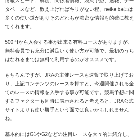
情報スピード、鮮度、関係者情報、競馬予想、速報、デー
タベースなど、数え上げればキリがない程、netkeibaには
多くの使い道がありそのどれもが濃密な情報を的確に教え
てくれます。
500円から入会する事が出来る有料コースがありますが、
無料会員でも充分に満足いく使い方が可能で、最初のうち
はなれるまでは無料で利用するのがオススメです。
もちろんですが、JRAの主催レースも速報で取り上げてお
り、上記コンテンツのレースを押すと、今週開催される全
てのレースの情報を入手する事が可能です。競馬予想に関
するファクターも同時に表示されると考えると、JRA公式
サイトよりも使い勝手という面では良いかもしれません
ね。
基本的にはG1やG2などの注目レースを大々的に紹介し、