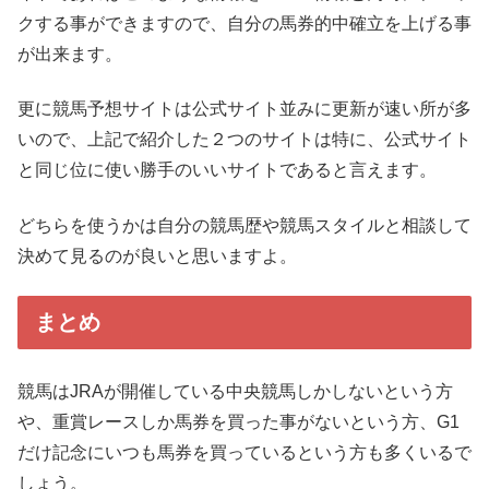
クする事ができますので、自分の馬券的中確立を上げる事
が出来ます。
更に競馬予想サイトは公式サイト並みに更新が速い所が多
いので、上記で紹介した２つのサイトは特に、公式サイト
と同じ位に使い勝手のいいサイトであると言えます。
どちらを使うかは自分の競馬歴や競馬スタイルと相談して
決めて見るのが良いと思いますよ。
まとめ
競馬はJRAが開催している中央競馬しかしないという方
や、重賞レースしか馬券を買った事がないという方、G1
だけ記念にいつも馬券を買っているという方も多くいるで
しょう。