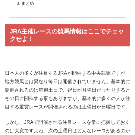
まとめ
JRA主催レースの競馬情報はここでチェッ
クせよ！
日本人の多くが注目するJRAが開催する中央競馬ですが、
地方競馬とは異なり毎日は開催されていません。基本的に
開催されるのは毎週土日で、祝日が月曜日だったりすると
その日に開催する事もありますが、基本的に多くの人が注
目する重賞レースが開催されるのは土曜日か日曜日です。
しかし、JRAで開催される注目レースを常に把握しておく
のは大変ですよね。次の土曜日はどんなレースがあるのか