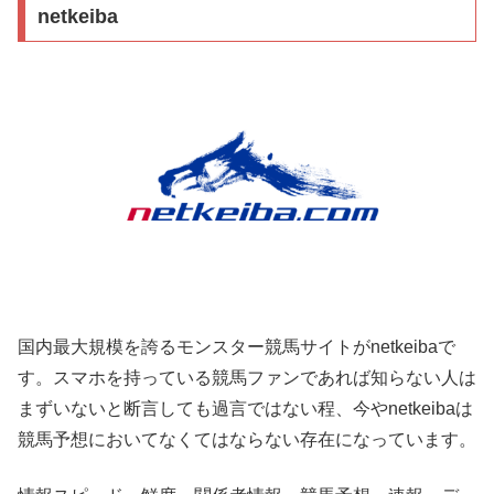
netkeiba
国内最大規模を誇るモンスター競馬サイトがnetkeibaで
す。スマホを持っている競馬ファンであれば知らない人は
まずいないと断言しても過言ではない程、今やnetkeibaは
競馬予想においてなくてはならない存在になっています。